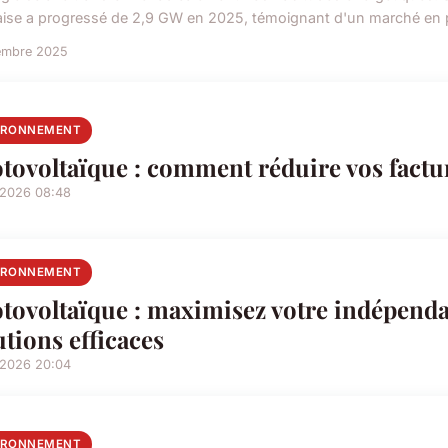
aise a progressé de 2,9 GW en 2025, témoignant d'un marché en p
embre 2025
IRONNEMENT
tovoltaïque : comment réduire vos facture
/2026 08:48
IRONNEMENT
tovoltaïque : maximisez votre indépenda
utions efficaces
/2026 20:04
IRONNEMENT