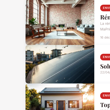
ENV
Rén
La ré
MaPri
16 dé
ENV
Sol
22/04
ENV
Top