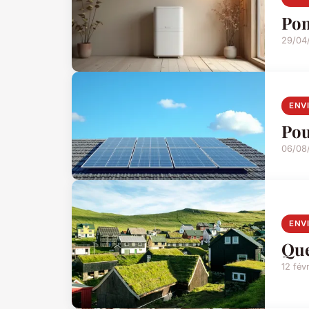
Pom
29/04
ENV
Pou
06/08
ENV
Que
12 fév