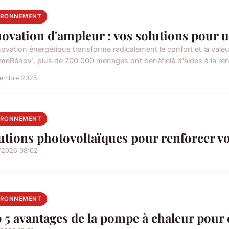
IRONNEMENT
ovation d'ampleur : vos solutions pour u
novation énergétique transforme radicalement le confort et la vale
meRénov', plus de 700 000 ménages ont bénéficié d'aides à la rén
cembre 2025
IRONNEMENT
utions photovoltaïques pour renforcer v
/2026 08:02
IRONNEMENT
 5 avantages de la pompe à chaleur pour