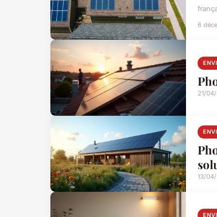
franç
6 déc
ENV
Pho
21/04
ENV
Pho
sol
13/04
ENV