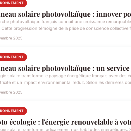
IRONNEMENT
neau solaire photovoltaïque : innover po
rché photovoltaïque français connaît une croissance remarquable 
 Cette progression témoigne de la prise de conscience collective f
vembre 2025
IRONNEMENT
neau solaire photovoltaïque : un servic
rgie solaire transforme le paysage énergétique français avec des é
ctricité et un impact environnemental réduit. Selon les dernières d
vembre 2025
IRONNEMENT
to écologie : l'énergie renouvelable à vot
rgie solaire transforme radicalement nos habitudes énergétiques. 