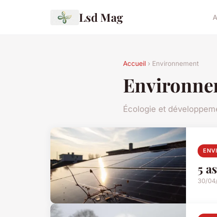
Lsd Mag
A
Accueil
› Environnement
Environne
Écologie et développem
ENV
5 a
30/04