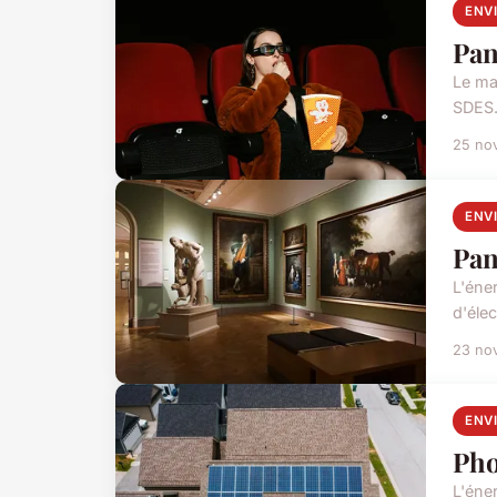
ENV
Pan
Le ma
SDES.
25 no
ENV
Pan
L'éne
d'éle
23 no
ENV
Pho
L'éne