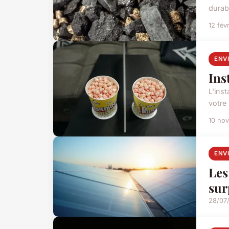
durabl
12 fév
ENV
Ins
L'ins
votre
10 no
ENV
Les
sur
28/07