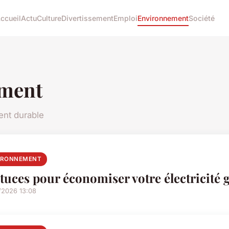
ccueil
Actu
Culture
Divertissement
Emploi
Environnement
Société
ment
ent durable
IRONNEMENT
stuces pour économiser votre électricité 
/2026 13:08