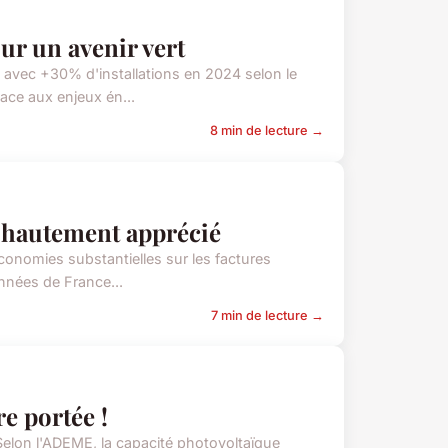
ur un avenir vert
avec +30% d'installations en 2024 selon le
ace aux enjeux én...
8 min de lecture →
e hautement apprécié
conomies substantielles sur les factures
onnées de France...
7 min de lecture →
re portée !
Selon l'ADEME, la capacité photovoltaïque