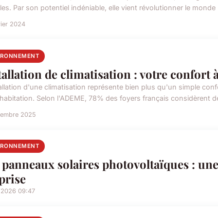
es. Par son potentiel indéniable, elle vient révolutionner le monde 
rier 2024
IRONNEMENT
tallation de climatisation : votre confort
tallation d'une climatisation représente bien plus qu'un simple con
 habitation. Selon l'ADEME, 78% des foyers français considèrent dé
vembre 2025
IRONNEMENT
 panneaux solaires photovoltaïques : un
prise
/2026 09:47