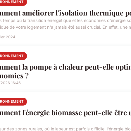
IRONNEMENT
ment améliorer l'isolation thermique po
 temps où la transition énergétique et les économies d'énergie sont
que de votre logement n'a jamais été aussi crucial. En effet, une m
rier 2024
IRONNEMENT
ment la pompe à chaleur peut-elle optim
nomies ?
/2026 16:46
IRONNEMENT
ment l'énergie biomasse peut-elle être ut
r des zones rurales, où le labeur est parfois difficile, l'énergie 