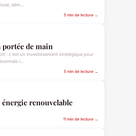
rural, dém...
5 min de lecture →
 à portée de main
fort : c'est un investissement stratégique pour
sormais l...
5 min de lecture →
e énergie renouvelable
11 min de lecture →