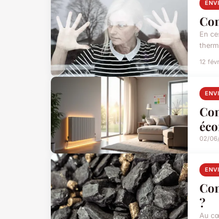
ENV
Com
En ces
thermi
12 fév
ENV
Com
éco
02/06
ENV
Com
?
Au cœu