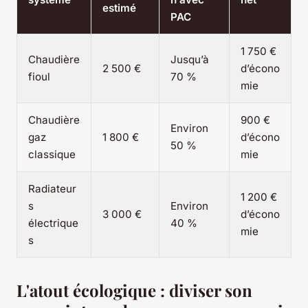
estimé
PAC
1 750 €
Chaudière
Jusqu’à
2 500 €
d’écono
fioul
70 %
mie
Chaudière
900 €
Environ
gaz
1 800 €
d’écono
50 %
classique
mie
Radiateur
1 200 €
s
Environ
3 000 €
d’écono
électrique
40 %
mie
s
L'atout écologique : diviser son