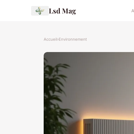
Lsd Mag
A
Accueil
›
Environnement