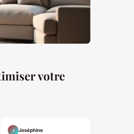
imiser votre
Joséphine
J