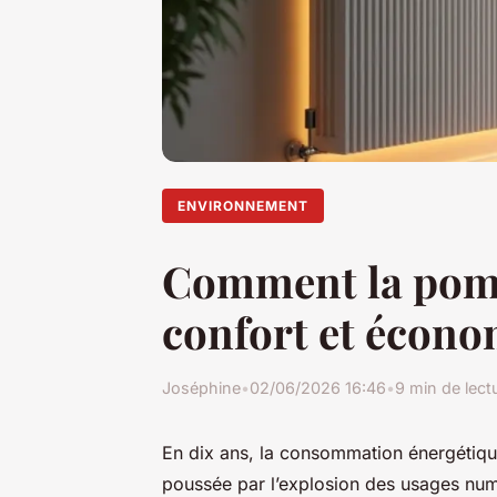
ENVIRONNEMENT
Comment la pompe
confort et écono
Joséphine
•
02/06/2026 16:46
•
9 min de lect
En dix ans, la consommation énergétique
poussée par l’explosion des usages numé