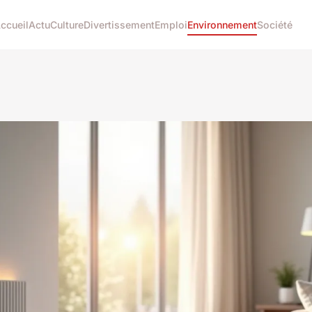
ccueil
Actu
Culture
Divertissement
Emploi
Environnement
Société