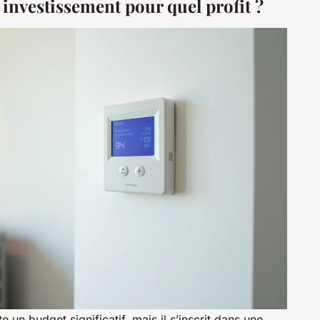
investissement pour quel profit ?
un budget significatif, mais il s’inscrit dans une