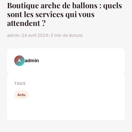
Boutique arche de ballons : quels
sont les services qui vous
attendent ?
admin
•
24 avril 2024
•
3 min de lecture
admin
A
TAGS
Actu