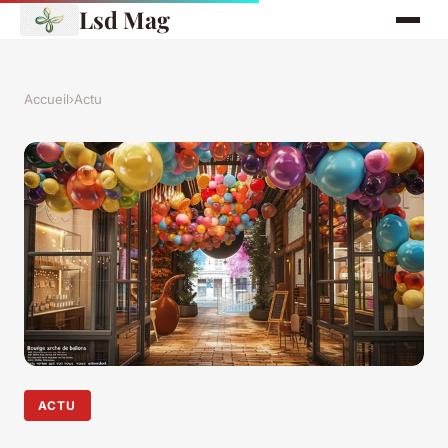
Lsd Mag
Accueil
›
Actu
ACTU