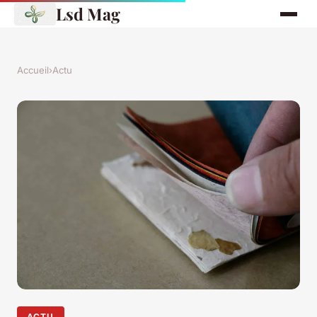
Lsd Mag
Accueil
›
Actu
ACTU